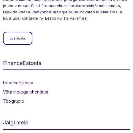
ja soov muuta Eesti finantssektorit konkurentsivõimelisemaks,
rääkida kaasa valdkonna arengut puudutavates küsimustes ja
luua uusi kontakte nii Eestis kui ka välismaal.
Loe lisaks
FinanceEstonia
Jaluse menüü
FinanceEstonia
Võta meiega ühendust
Töögrupid
Jälgi meid