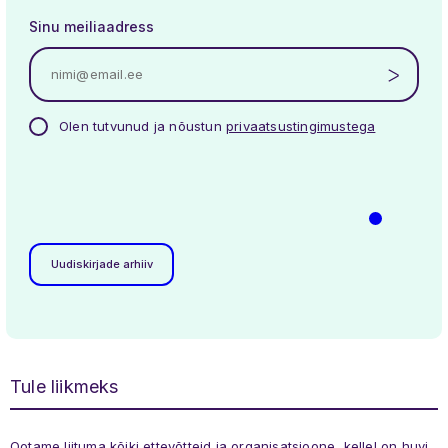
Sinu meiliaadress
Olen tutvunud ja nõustun
privaatsustingimustega
Uudiskirjade arhiiv
Tule liikmeks
Ootame liituma kõiki ettevõtteid ja organisatsioone, kellel on huvi