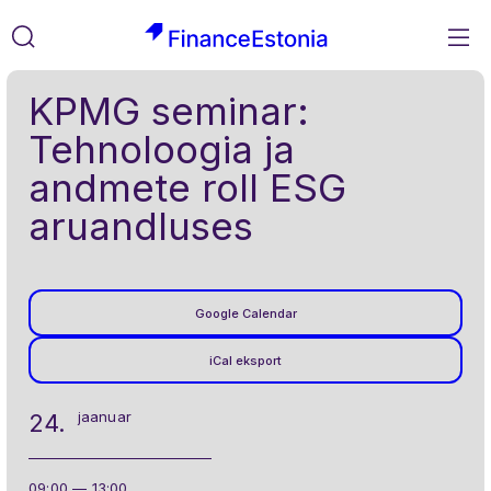
M
FinanceEstonia
Liigu
Otsi
KPMG seminar:
sisusse
Tehnoloogia ja
andmete roll ESG
aruandluses
Google Calendar
iCal eksport
jaanuar
24.
09:00 — 13:00