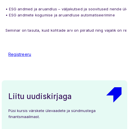
• ESG andmed ja aruandlus – väljakutsed ja soovitused nende üle
• ESG andmete kogumise ja aruandluse automatiseerimine
Seminar on
tasuta
, kuid kohtade arv on piiratud ning
vajalik on re
Registreeru
Liitu uudiskirjaga
Uudised
Üritused
Meist
Liikmed
Töögrupid
Kontakt
Püsi kursis värskete ülevaadete ja sündmustega
finantsmaailmast.