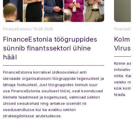
FinanceEstonia
/
19.06.2026
FinanceEs
FinanceEstonia töögruppides
Kolm 
sünnib finantssektori ühine
Virus:
hääl
Kolme aas
initsiatii
FinanceEstonia korralisel üldkoosolekul anti
mitte. Kak
ülevaade organisatsiooni töögruppide tegevustest ja
valeks ni
lähiaja fookustest. Just töögruppides toimub suur
kõik kolm
osa FinanceEstonia sisulisest tööst, seal koonduvad
teada.
liikmete teadmised ja kogemused, valmivad sektori
ühised seisukohad ning antakse sisendit nii
seadusandlusse kui ka avaliku sektori
strateegilistesse aruteludesse.