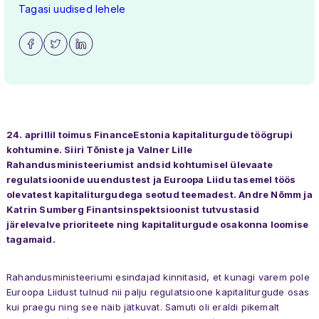
Tagasi uudised lehele
24. aprillil toimus FinanceEstonia kapitaliturgude töögrupi
kohtumine. Siiri Tõniste ja Valner Lille
Rahandusministeeriumist andsid kohtumisel ülevaate
regulatsioonide uuendustest ja Euroopa Liidu tasemel töös
olevatest kapitaliturgudega seotud teemadest. Andre Nõmm ja
Katrin Sumberg Finantsinspektsioonist tutvustasid
järelevalve prioriteete ning kapitaliturgude osakonna loomise
tagamaid.
Rahandusministeeriumi esindajad kinnitasid, et kunagi varem pole
Euroopa Liidust tulnud nii palju regulatsioone kapitaliturgude osas
kui praegu ning see näib jätkuvat. Samuti oli eraldi pikemalt