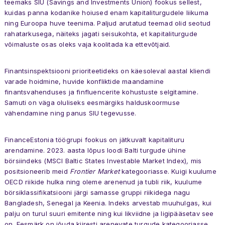
teemaks SIU (Savings and Investments Union) fookus sellest,
kuidas panna kodanike hoiused enam kapitaliturgudele liikuma
ning Euroopa huve teenima. Paljud arutatud teemad olid seotud
rahatarkusega, näiteks jagati seisukohta, et kapitaliturgude
võimaluste osas oleks vaja koolitada ka ettevõtjaid.
Finantsinspektsiooni prioriteetideks on käesoleval aastal kliendi
varade hoidmine, huvide konfliktide maandamine
finantsvahenduses ja finfluencerite kohustuste selgitamine.
Samuti on väga oluliseks eesmärgiks halduskoormuse
vähendamine ning panus SIU tegevusse.
FinanceEstonia töögrupi fookus on jätkuvalt kapitalituru
arendamine. 2023. aasta lõpus loodi Balti turgude ühine
börsiindeks (MSCI Baltic States Investable Market Index)
,
mis
positsioneerib meid
Frontier Market
kategooriasse. Kuigi kuulume
OECD riikide hulka ning oleme arenenud ja tubli riik, kuulume
börsiklassifikatsiooni järgi samasse gruppi riikidega nagu
Bangladesh, Senegal ja Keenia. Indeks arvestab muuhulgas, kui
palju on turul suuri emitente ning kui likviidne ja ligipääsetav see
on. Eesmärk on jõuda kiiresti arenevate turgude kategooriasse,