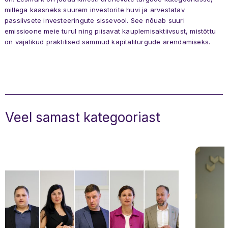
millega kaasneks suurem investorite huvi ja arvestatav
passiivsete investeeringute sissevool. See nõuab suuri
emissioone meie turul ning piisavat kauplemisaktiivsust, mistõttu
on vajalikud praktilised sammud kapitaliturgude arendamiseks.
Uudised
Üritused
Meist
Liikmed
Veel samast kategooriast
Töögrupid
Kontakt