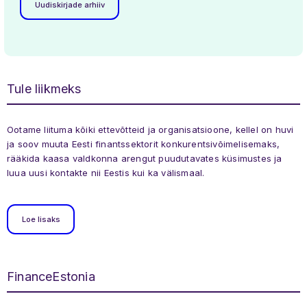
Uudiskirjade arhiiv
Tule liikmeks
Ootame liituma kõiki ettevõtteid ja organisatsioone, kellel on huvi
ja soov muuta Eesti finantssektorit konkurentsivõimelisemaks,
rääkida kaasa valdkonna arengut puudutavates küsimustes ja
luua uusi kontakte nii Eestis kui ka välismaal.
Loe lisaks
FinanceEstonia