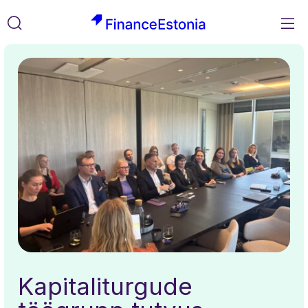
M
FinanceEstonia
Liigu
Otsi
sisusse
Kapitaliturgude