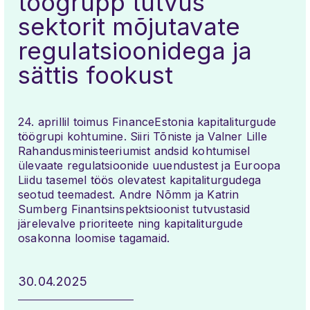
töögrupp tutvus
sektorit mõjutavate
regulatsioonidega ja
sättis fookust
24. aprillil toimus FinanceEstonia kapitaliturgude
töögrupi kohtumine. Siiri Tõniste ja Valner Lille
Rahandusministeeriumist andsid kohtumisel
ülevaate regulatsioonide uuendustest ja Euroopa
Liidu tasemel töös olevatest kapitaliturgudega
seotud teemadest. Andre Nõmm ja Katrin
Sumberg Finantsinspektsioonist tutvustasid
järelevalve prioriteete ning kapitaliturgude
osakonna loomise tagamaid.
30.04.2025