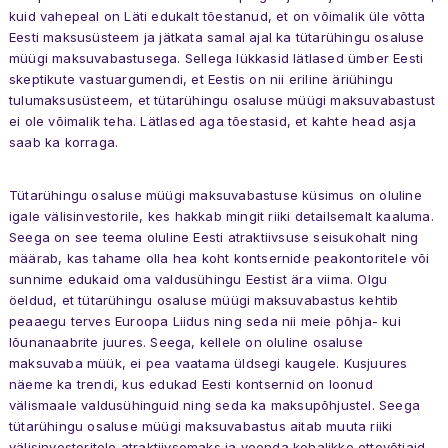
kuid vahepeal on Läti edukalt tõestanud, et on võimalik üle võtta
Eesti maksusüsteem ja jätkata samal ajal ka tütarühingu osaluse
müügi maksuvabastusega. Sellega lükkasid lätlased ümber Eesti
skeptikute vastuargumendi, et Eestis on nii eriline äriühingu
tulumaksusüsteem, et tütarühingu osaluse müügi maksuvabastust
ei ole võimalik teha. Lätlased aga tõestasid, et kahte head asja
saab ka korraga.
Tütarühingu osaluse müügi maksuvabastuse küsimus on oluline
igale välisinvestorile, kes hakkab mingit riiki detailsemalt kaaluma.
Seega on see teema oluline Eesti atraktiivsuse seisukohalt ning
määrab, kas tahame olla hea koht kontsernide peakontoritele või
sunnime edukaid oma valdusühingu Eestist ära viima. Olgu
öeldud, et tütarühingu osaluse müügi maksuvabastus kehtib
peaaegu terves Euroopa Liidus ning seda nii meie põhja- kui
lõunanaabrite juures. Seega, kellele on oluline osaluse
maksuvaba müük, ei pea vaatama üldsegi kaugele. Kusjuures
näeme ka trendi, kus edukad Eesti kontsernid on loonud
välismaale valdusühinguid ning seda ka maksupõhjustel. Seega
tütarühingu osaluse müügi maksuvabastus aitab muuta riiki
välisinvestoritele atraktiivsemaks ja veenda kohalikke ettevõtjaid