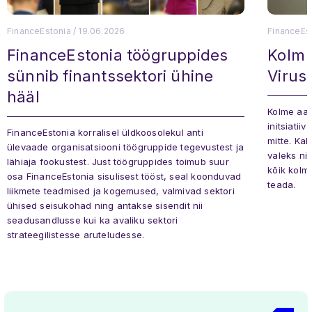
FinanceEstonia
/
19.06.2026
FinanceEs
FinanceEstonia töögruppides
Kolm 
sünnib finantssektori ühine
Virus:
hääl
Kolme aas
initsiatii
FinanceEstonia korralisel üldkoosolekul anti
mitte. Kak
ülevaade organisatsiooni töögruppide tegevustest ja
valeks ni
lähiaja fookustest. Just töögruppides toimub suur
kõik kolm
osa FinanceEstonia sisulisest tööst, seal koonduvad
teada.
liikmete teadmised ja kogemused, valmivad sektori
ühised seisukohad ning antakse sisendit nii
seadusandlusse kui ka avaliku sektori
strateegilistesse aruteludesse.