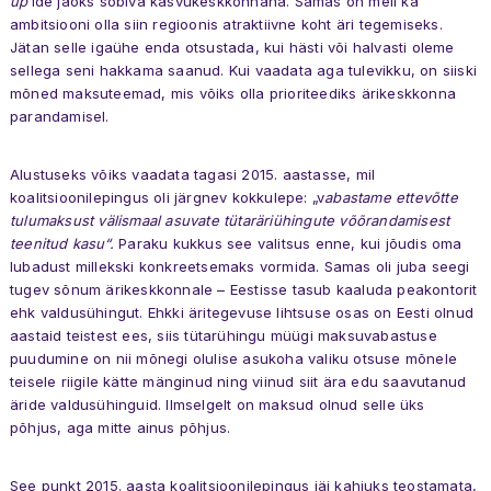
up
’ide jaoks sobiva kasvukeskkonnana. Samas on meil ka
ambitsiooni olla siin regioonis atraktiivne koht äri tegemiseks.
Jätan selle igaühe enda otsustada, kui hästi või halvasti oleme
sellega seni hakkama saanud. Kui vaadata aga tulevikku, on siiski
mõned maksuteemad, mis võiks olla prioriteediks ärikeskkonna
parandamisel.
Alustuseks võiks vaadata tagasi 2015. aastasse, mil
koalitsioonilepingus oli järgnev kokkulepe: „v
abastame ettevõtte
tulumaksust välismaal asuvate tütaräriühingute võõrandamisest
teenitud kasu“.
Paraku kukkus see valitsus enne, kui jõudis oma
lubadust millekski konkreetsemaks vormida. Samas oli juba seegi
tugev sõnum ärikeskkonnale – Eestisse tasub kaaluda peakontorit
ehk valdusühingut. Ehkki äritegevuse lihtsuse osas on Eesti olnud
aastaid teistest ees, siis tütarühingu müügi maksuvabastuse
puudumine on nii mõnegi olulise asukoha valiku otsuse mõnele
teisele riigile kätte mänginud ning viinud siit ära edu saavutanud
äride valdusühinguid. Ilmselgelt on maksud olnud selle üks
põhjus, aga mitte ainus põhjus.
See punkt 2015. aasta koalitsioonilepingus jäi kahjuks teostamata,