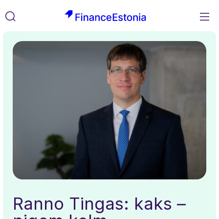
M
FinanceEstonia
Liigu
Otsi
sisusse
Ranno Tingas: kaks –