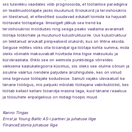
siis tulevikku vaadates võib prognoosida, et töötamise paradigma
on teadmustöötajate jaoks muutunud. Eriolukord ja tervishoiukriis
on tõestanud, et ettevõtted suudavad edukalt toimida ka hajusalt
töötavate töötajatega. Ilmselgelt jätkub see trend ka
tervishoiukriisi möödudes ning seega peaks vaatama avaramalt
töötaja töökohale ja muutunud kulustruktuurile. Uus kulustruktuur
on tekitanud arvukalt piiripealseid olukordi, kus on lihtne eksida.
Selguse mõttes võiks olla tööandjal iga töötaja kohta summa, mida
oleks võimalik maksuvabalt hüvitada ilma liigse maksukulu ja
bürokraatiata. Ehkki see on eelmiste punktidega võrreldes
väiksema kaalukategooria küsimus, siis oleks see oluline sõnum ja
sisuline väärtus nendele paljudele äriühingutele, kes on viinud
oma tegevuse töötajate kodudesse. Samuti vajaks ülevaatust ka
tänane tööõigus, mis paljuski mõistab töötajana vabrikutöölist, kes
töötab kellast kellani tööandja masina taga, kuid tänane reaalsus
ja töösuhete eripalgelisus on midagi hoopis muud.
Ranno Tingas
Ernst ja Young Baltic AS-i partner ja juhatuse liige
FinanceEstonia juhatuse liige