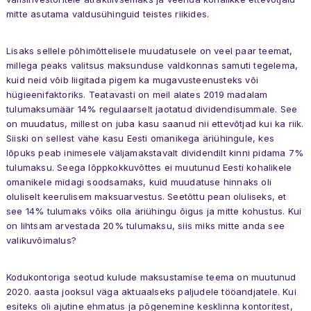
mitte asutama valdusühinguid teistes riikides.
Lisaks sellele põhimõttelisele muudatusele on veel paar teemat,
millega peaks valitsus maksunduse valdkonnas samuti tegelema,
kuid neid võib liigitada pigem ka mugavusteenusteks või
hügieenifaktoriks. Teatavasti on meil alates 2019 madalam
tulumaksumäär 14% regulaarselt jaotatud dividendisummale. See
on muudatus, millest on juba kasu saanud nii ettevõtjad kui ka riik.
Siiski on sellest vähe kasu Eesti omanikega äriühingule, kes
lõpuks peab inimesele väljamakstavalt dividendilt kinni pidama 7%
tulumaksu. Seega lõppkokkuvõttes ei muutunud Eesti kohalikele
omanikele midagi soodsamaks, kuid muudatuse hinnaks oli
oluliselt keerulisem maksuarvestus. Seetõttu pean oluliseks, et
see 14% tulumaks võiks olla äriühingu õigus ja mitte kohustus. Kui
on lihtsam arvestada 20% tulumaksu, siis miks mitte anda see
valikuvõimalus?
Kodukontoriga seotud kulude maksustamise teema on muutunud
Uudised
Üritused
Meist
Liikmed
2020. aasta jooksul väga aktuaalseks paljudele tööandjatele. Kui
Töögrupid
Kontakt
esiteks oli ajutine ehmatus ja põgenemine kesklinna kontoritest,