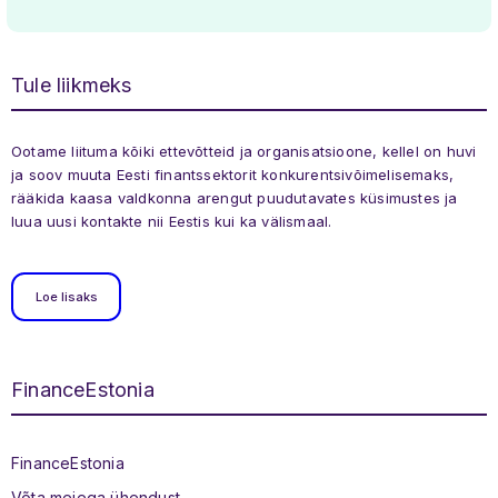
Tule liikmeks
Ootame liituma kõiki ettevõtteid ja organisatsioone, kellel on huvi
ja soov muuta Eesti finantssektorit konkurentsivõimelisemaks,
rääkida kaasa valdkonna arengut puudutavates küsimustes ja
luua uusi kontakte nii Eestis kui ka välismaal.
Loe lisaks
FinanceEstonia
Jaluse menüü
FinanceEstonia
Võta meiega ühendust