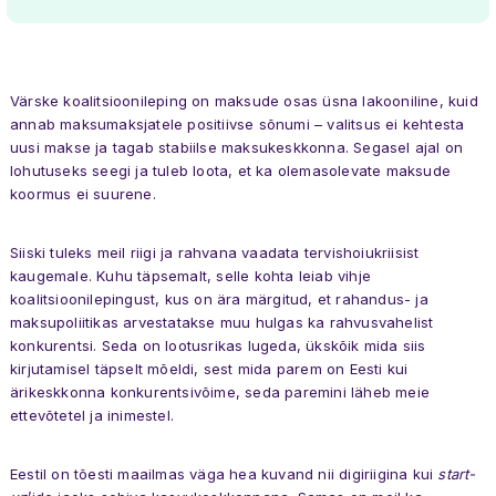
Värske koalitsioonileping on maksude osas üsna lakooniline, kuid
annab maksumaksjatele positiivse sõnumi – valitsus ei kehtesta
uusi makse ja tagab stabiilse maksukeskkonna. Segasel ajal on
lohutuseks seegi ja tuleb loota, et ka olemasolevate maksude
koormus ei suurene.
Siiski tuleks meil riigi ja rahvana vaadata tervishoiukriisist
kaugemale. Kuhu täpsemalt, selle kohta leiab vihje
koalitsioonilepingust, kus on ära märgitud, et rahandus- ja
maksupoliitikas arvestatakse muu hulgas ka rahvusvahelist
konkurentsi. Seda on lootusrikas lugeda, ükskõik mida siis
kirjutamisel täpselt mõeldi, sest mida parem on Eesti kui
ärikeskkonna konkurentsivõime, seda paremini läheb meie
ettevõtetel ja inimestel.
Eestil on tõesti maailmas väga hea kuvand nii digiriigina kui
start-