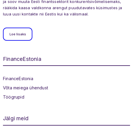
ja soov muuta Eesti finantssektorit konkurentsivõimelisemaks,
rääkida kaasa valdkonna arengut puudutavates küsimustes ja
luua uusi kontakte nii Eestis kui ka välismaal.
Loe lisaks
FinanceEstonia
Jaluse menüü
FinanceEstonia
Võta meiega ühendust
Töögrupid
Jälgi meid