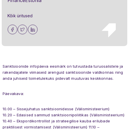
FinanceEstonia
Kõik üritused
Sanktsioonide infopäeva eesmärk on tutvustada turuosalistele ja
rakendajatele viimaseid arenguid sanktsioonide valdkonnas ning
anda juhiseid toimetulekuks pidevalt muutuvas keskkonnas.
Päevakava:
10.00 – Sissejuhatus sanktsioonidesse (Välisministeerium)
10.20 – Edasised sammud sanktsioonipoliitikas (Välisministeerium)
10.40 – Ekspordikontrollist ja strateegilise kauba erilubade
praktilisest vormistamisest (Välisministeerium) 11.10 –