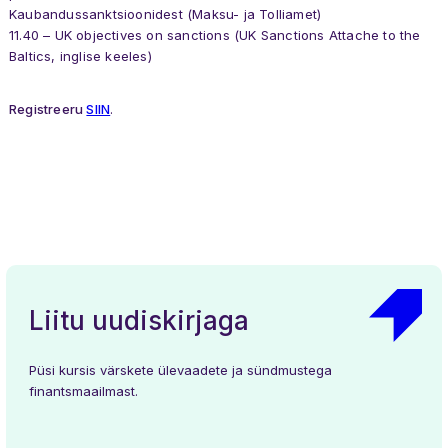
Kaubandussanktsioonidest (Maksu- ja Tolliamet)
11.40 – UK objectives on sanctions (UK Sanctions Attache to the
Baltics, inglise keeles)
Registreeru
SIIN
.
Liitu uudiskirjaga
Uudised
Üritused
Meist
Liikmed
Töögrupid
Kontakt
Püsi kursis värskete ülevaadete ja sündmustega
finantsmaailmast.