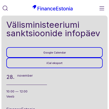
M
FinanceEstonia
Liigu
Otsi
Välisministeeriumi
sisusse
sanktsioonide infopäev
Google Calendar
iCal eksport
november
28.
10:00 — 12:00
Veeb