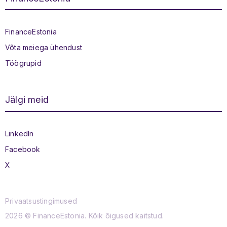
Jaluse menüü
FinanceEstonia
Võta meiega ühendust
Töögrupid
Jälgi meid
Sotsiaalmeedia menüü
LinkedIn
Facebook
X
Privaatsustingimused
2026 © FinanceEstonia. Kõik õigused kaitstud.