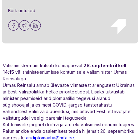
Kõik üritused
Välisministeerium kutsub
kolmapäeval
28. septembril kell
14:15
v
älisministeeriumisse
kohtumisele välisminister Urmas
Reinsaluga.
Urmas Reinsalu annab ülevaate viimastest arengutest Ukrainas
ja Eesti välispoliitika hetke prioriteetidest. Lisaks tutvustab
minister peamiseid äridiplomaatilisi tegevusi alanud
sügishooajal ja esimesi COVIDi-järgse taasterahastu
vahenditest valmivaid uuendusi, mis aitavad Eesti ettevõtjatel
välisturgudel veelgi paremini tegutseda.
Kohtumisele järgneb kohvi ja arutelu välisministeeriumi fuajees.
Palun andke enda osalemisest teada hiljemalt 26. septembriks
aadressile
aridiplomaatia@mfa.ee
.