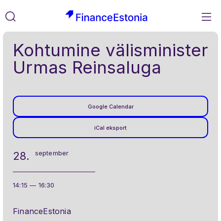
M
FinanceEstonia
Liigu
Otsi
Kohtumine välisminister
sisusse
Urmas Reinsaluga
Google Calendar
iCal eksport
september
28.
14:15 — 16:30
FinanceEstonia