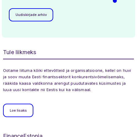
Uudiskirjade arhiiv
Tule liikmeks
Ootame liituma kõiki ettevõtteid ja organisatsioone, kellel on huvi
ja soov muuta Eesti finantssektorit konkurentsivõimelisemaks,
rääkida kaasa valdkonna arengut puudutavates küsimustes ja
luua uusi kontakte nii Eestis kui ka välismaal.
Loe lisaks
FinanceEstonia