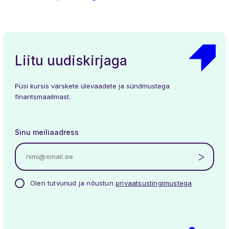
Liitu uudiskirjaga
Püsi kursis värskete ülevaadete ja sündmustega
finantsmaailmast.
Uudised
Üritused
Meist
Liikmed
Töögrupid
Kontakt
Sinu meiliaadress
Olen tutvunud ja nõustun
privaatsustingimustega