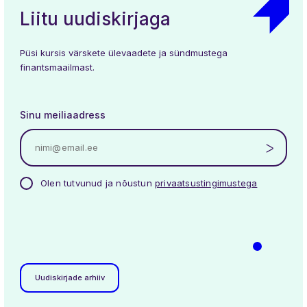
Liitu uudiskirjaga
Püsi kursis värskete ülevaadete ja sündmustega
finantsmaailmast.
Sinu meiliaadress
Uudised
Üritused
Meist
Liikmed
Töögrupid
Kontakt
Olen tutvunud ja nõustun
privaatsustingimustega
Uudiskirjade arhiiv