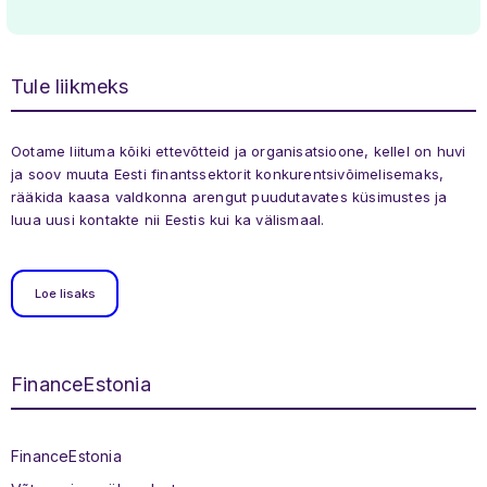
Tule liikmeks
Ootame liituma kõiki ettevõtteid ja organisatsioone, kellel on huvi
ja soov muuta Eesti finantssektorit konkurentsivõimelisemaks,
rääkida kaasa valdkonna arengut puudutavates küsimustes ja
luua uusi kontakte nii Eestis kui ka välismaal.
Loe lisaks
FinanceEstonia
Jaluse menüü
FinanceEstonia