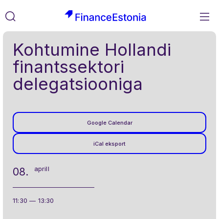
M
FinanceEstonia
Liigu
Otsi
Kohtumine Hollandi
sisusse
finantssektori
delegatsiooniga
Google Calendar
iCal eksport
aprill
08.
11:30 — 13:30