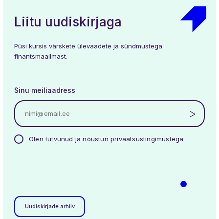
Liitu uudiskirjaga
Püsi kursis värskete ülevaadete ja sündmustega
finantsmaailmast.
Sinu meiliaadress
Olen tutvunud ja nõustun
privaatsustingimustega
Uudiskirjade arhiiv