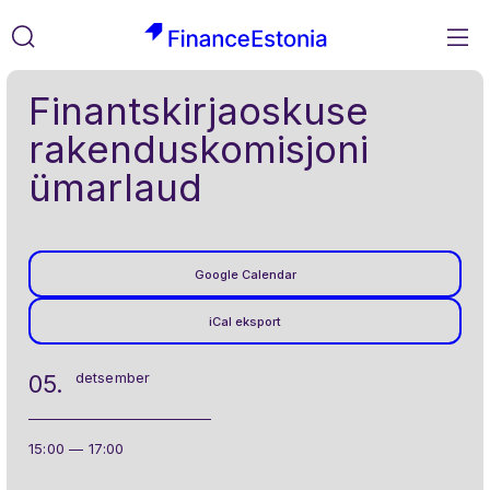
M
FinanceEstonia
Liigu
Otsi
Finantskirjaoskuse
sisusse
rakenduskomisjoni
ümarlaud
Google Calendar
iCal eksport
detsember
05.
15:00 — 17:00