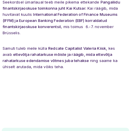
Seekordsel ümarlaual teeb meile pikema ettekande
Pangaliidu
finantskirjaoskuse toimkonna juht Kai Kutsar.
Kai räägib, mida
huvitavat kuulis
International Federation of Finance Museums
(IFFM) ja European Banking Federation (EBF) korraldatud
finantskirjaoskuse konverentsil
, mis toimus 6.-7. november
Brüsselis.
Samuti tuleb meile külla
Redcate Capitalist Valeria Kiisk,
kes
avab
ettevõtja rahatarkuse mõiste ja räägib, mida ettevõtja
rahatarkuse edendamise võtmes juba tehakse
ning saame ka
ühiselt arutada, mida võiks teha.
Uudised
Üritused
Meist
Liikmed
Töögrupid
Kontakt