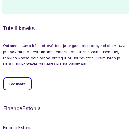
Tule liikmeks
Ootame liituma kõiki ettevõtteid ja organisatsioone, kellel on huvi
ja soov muuta Eesti finantssektorit konkurentsivõimelisemaks,
rääkida kaasa valdkonna arengut puudutavates küsimustes ja
luua uusi kontakte nii Eestis kui ka välismaal.
Loe lisaks
FinanceEstonia
Jaluse menüü
FinanceEstonia