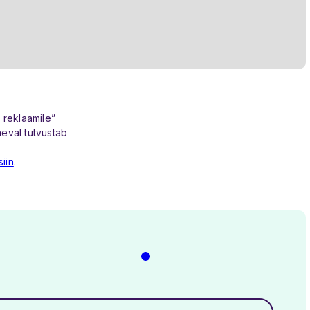
 reklaamile”
äeval tutvustab
siin
.