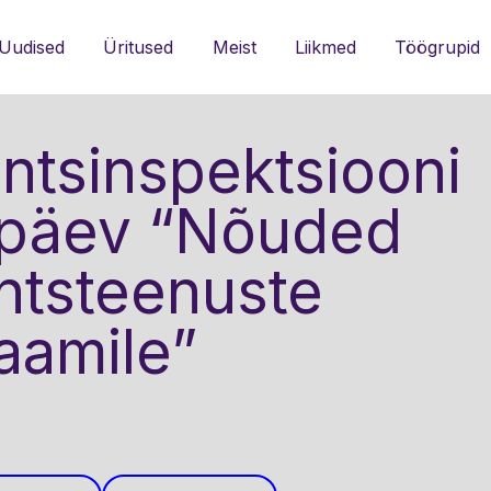
Päisemenüü
Uudised
Üritused
Meist
Liikmed
Töögrupid
ntsinspektsiooni
opäev “Nõuded
antsteenuste
aamile”