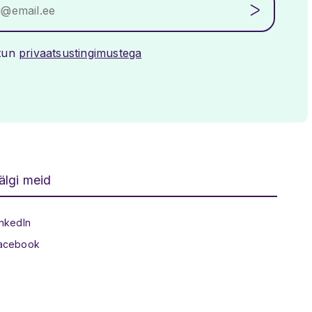
stun
privaatsustingimustega
älgi meid
Sotsiaalmeedia
inkedIn
acebook