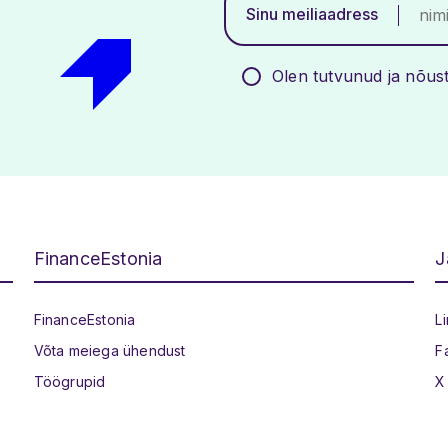
Sinu meiliaadress
Olen tutvunud ja nõu
FinanceEstonia
J
Jaluse menüü
FinanceEstonia
L
Võta meiega ühendust
F
Töögrupid
X