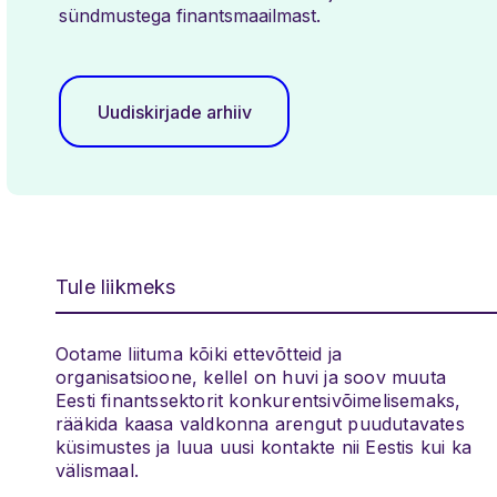
sündmustega finantsmaailmast.
Uudiskirjade arhiiv
Tule liikmeks
Ootame liituma kõiki ettevõtteid ja
organisatsioone, kellel on huvi ja soov muuta
Eesti finantssektorit konkurentsivõimelisemaks,
rääkida kaasa valdkonna arengut puudutavates
küsimustes ja luua uusi kontakte nii Eestis kui ka
välismaal.