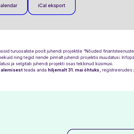
alendar
iCal eksport
üsisid turuosaliste poolt juhendi projektile “Nõuded finantsteenuste
nekuid ning tegid nende pinnalt juhendi projektis muudatusi. Infop
atusi ja selgitab juhendi projekti osas tekkinud küsimusi.
salemisest
teada anda
hiljemalt 31. mai õhtuks,
registreerudes
Uudised
Üritused
Meist
Liikmed
Töögrupid
Kontakt