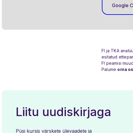
Google C
FI ja TKA analü
esitatud ettepa
FI peamisi muud
Palume
oma o
Liitu uudiskirjaga
Püsi kursis värskete ülevaadete ja