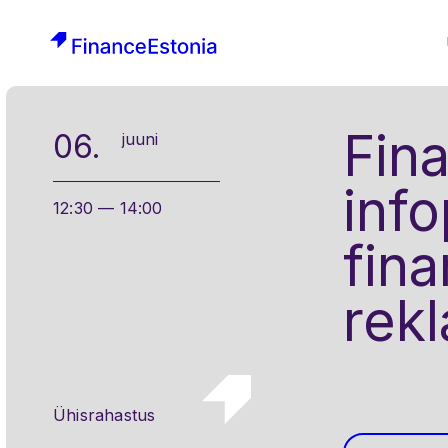
FinanceEstonia
Liigu
sisusse
Fina
06.
juuni
inf
12:30 — 14:00
fin
rekl
Ühisrahastus