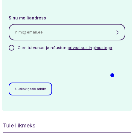
Sinu meiliaadress
Uudised
Üritused
Meist
Liikmed
Töögrupid
Kontakt
Olen tutvunud ja nõustun
privaatsustingimustega
Uudiskirjade arhiiv
Tule liikmeks