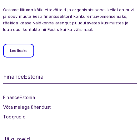
Ootame liituma kõiki ettevõtteid ja organisatsioone, kellel on huvi
ja soov muuta Eesti finantssektorit konkurentsivõimelisemaks,
rääkida kaasa valdkonna arengut puudutavates küsimustes ja
luua uusi kontakte nii Eestis kui ka välismaal.
Loe lisaks
FinanceEstonia
Jaluse menüü
FinanceEstonia
Võta meiega ühendust
Töögrupid
Jälgi meid