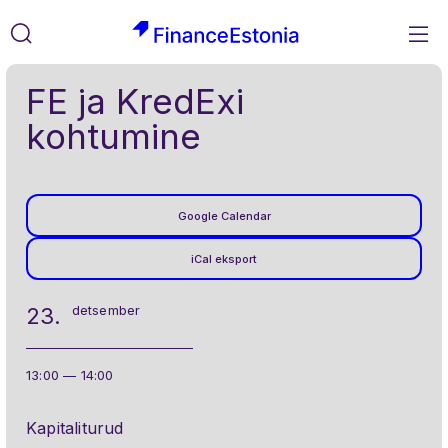
M
FinanceEstonia
Liigu
Otsi
FE ja KredExi
sisusse
kohtumine
Google Calendar
iCal eksport
detsember
23.
13:00 — 14:00
Kapitaliturud